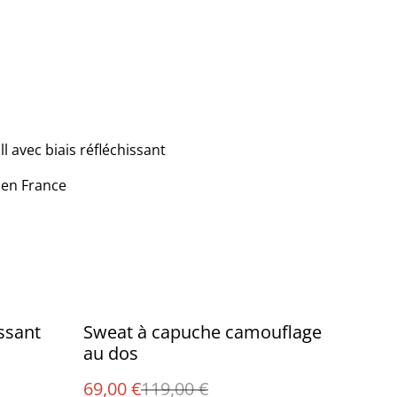
 avec biais réfléchissant
 en France
%
ssant
Sweat à capuche camouflage
au dos
69,00 €
119,00 €