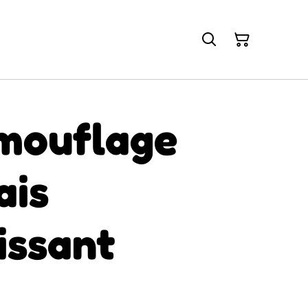
amouflage
ais
issant