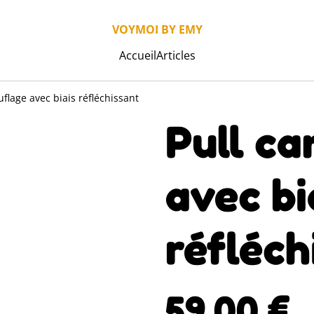
VOYMOI BY EMY
Accueil
Articles
flage avec biais réfléchissant
Pull c
avec bi
réfléch
59,00 €