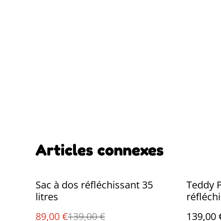
Articles connexes
%
Sac à dos réfléchissant 35
Teddy P
litres
réfléch
89,00 €
139,00 €
139,00 